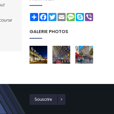
out
Share
Facebook
Twitter
Email
Message
Skype
Viber
 course
GALERIE PHOTOS
Souscrire