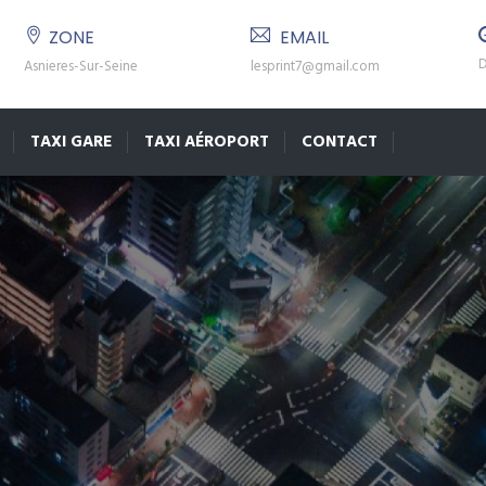
ZONE
EMAIL
D
Asnieres-Sur-Seine
lesprint7@gmail.com
TAXI GARE
TAXI AÉROPORT
CONTACT