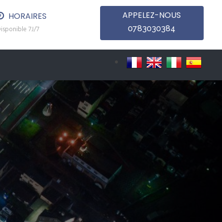
APPELEZ-NOUS
HORAIRES
0783030384
isponible 7J/7